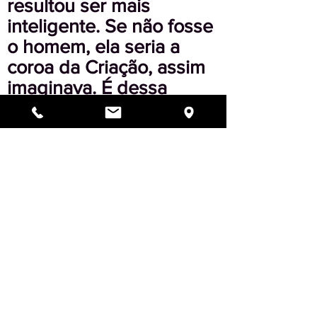
resultou ser mais
inteligente. Se não fosse
o homem, ela seria a
coroa da Criação, assim
imaginava. É dessa
maneira que o agressivo
medíocre raciocina.
É isso o que nos mostra
a Torá quando nos conta
a história do odioso
Corach e das suas
intrigas contra Moshé e
contra Aharão. Pelo
menos ele teve o fim
odioso que merecia, sem
ter obtido sucesso na