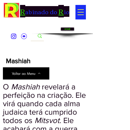
R
R
abinado do
io
HOME
Mashiah
Voltar ao Menu
O
Mashiah
revelará a
perfeição na criação. Ele
virá quando cada alma
judaica terá cumprido
todos os
Mitsvot
. Ele
acabará com a guerra